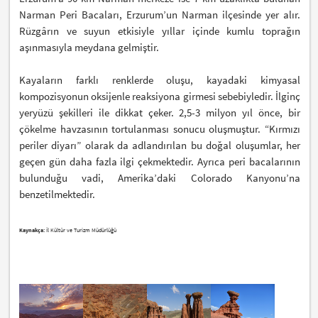
Narman Peri Bacaları, Erzurum’un Narman ilçesinde yer alır.
Rüzgârın ve suyun etkisiyle yıllar içinde kumlu toprağın
aşınmasıyla meydana gelmiştir.
Kayaların farklı renklerde oluşu, kayadaki kimyasal
kompozisyonun oksijenle reaksiyona girmesi sebebiyledir. İlginç
yeryüzü şekilleri ile dikkat çeker. 2,5-3 milyon yıl önce, bir
çökelme havzasının tortulanması sonucu oluşmuştur. “Kırmızı
periler diyarı” olarak da adlandırılan bu doğal oluşumlar, her
geçen gün daha fazla ilgi çekmektedir. Ayrıca peri bacalarının
bulunduğu vadi, Amerika’daki Colorado Kanyonu’na
benzetilmektedir.
Kaynakça:
İl Kültür ve Turizm Müdürlüğü