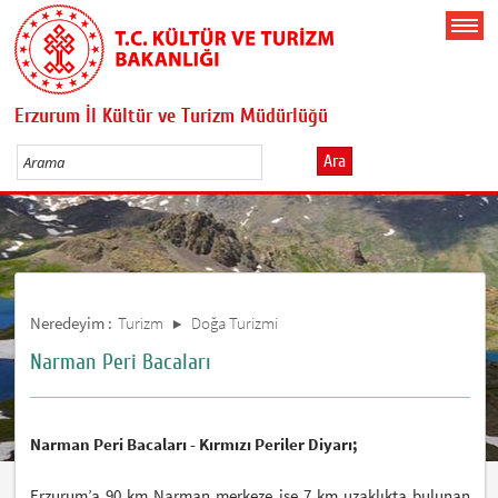
Erzurum İl Kültür ve Turizm Müdürlüğü
Ara
Neredeyim :
Turizm
Doğa Turizmi
Narman Peri Bacaları
Narman Peri Bacaları - Kırmızı Periler Diyarı;
Erzurum’a 90 km Narman merkeze ise 7 km uzaklıkta bulunan