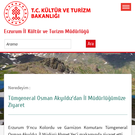
Erzurum İl Kültür ve Turizm Müdürlüğü
Ara
Neredeyim :
Tümgeneral Osman Akyıldız'dan İl Müdürlüğümüze
Ziyaret
Erzurum 9’ncu Kolordu ve Garnizon Komutanı Tümgeneral
Osman Akyıldız, İl Müdürü Ahmet Yer’i makamında ziyaret etti.