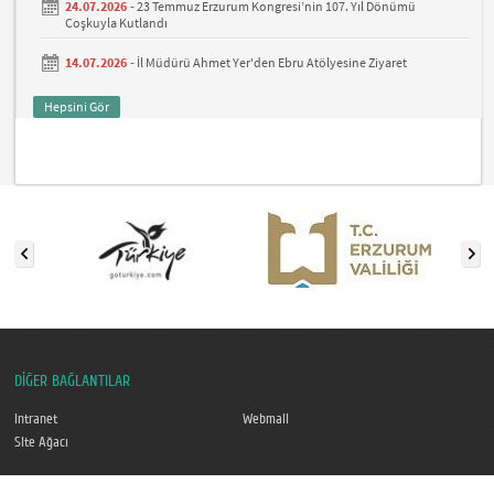
24.07.2026 -
23 Temmuz Erzurum Kongresi’nin 107. Yıl Dönümü
Coşkuyla Kutlandı
14.07.2026 -
İl Müdürü Ahmet Yer'den Ebru Atölyesine Ziyaret
Hepsini Gör
DİĞER BAĞLANTILAR
Intranet
Webmail
Site Ağacı