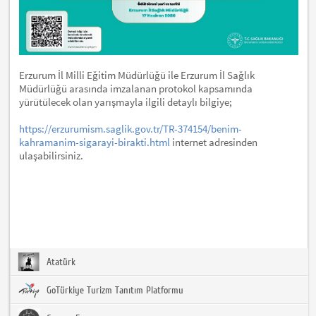
Erzurum İl Milli Eğitim Müdürlüğü ile Erzurum İl Sağlık
Müdürlüğü arasında imzalanan protokol kapsamında
yürütülecek olan yarışmayla ilgili detaylı bilgiye;
https://erzurumism.saglik.gov.tr/TR-374154/benim-
kahramanim-sigarayi-birakti.html
internet adresinden
ulaşabilirsiniz.
Atatürk
GoTürkiye Turizm Tanıtım Platformu