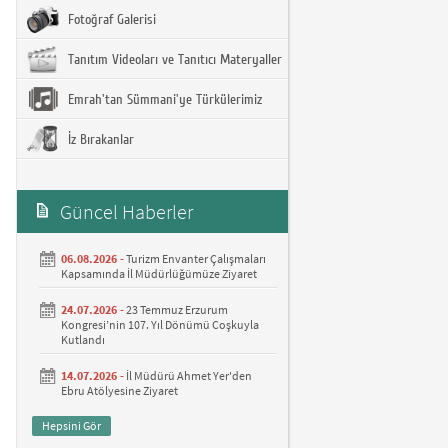
Fotoğraf Galerisi
Tanıtım Videoları ve Tanıtıcı Materyaller
Emrah'tan Sümmani'ye Türkülerimiz
İz Bırakanlar
Güncel Haberler
06.08.2026 -
Turizm Envanter Çalışmaları
Kapsamında İl Müdürlüğümüze Ziyaret
24.07.2026 -
23 Temmuz Erzurum
Kongresi’nin 107. Yıl Dönümü Coşkuyla
Kutlandı
14.07.2026 -
İl Müdürü Ahmet Yer'den
Ebru Atölyesine Ziyaret
Hepsini Gör