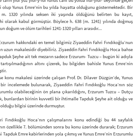
 târîh yidi yüz yidi-y-idi Yûnus cânı bu yolda fidî-yidi- beytinde geçen
rihi olup Yunus Emre'nin bu yılda hayatta olduğunu göstermektedir. Bir
 1320 yılında seksen iki yaşında öldüğünü belirten bu kayıt,
ihi olarak kabul görmüştür. Böylece h. 638 (m. 1241) yılında doğmuş
n doğum ve ölüm tarihleri 1241-1320 yılları arasıdır...
Erzurum hakkındaki en temel bilgimiz Ziyaeddin Fahri Fındıkoğlu’nun
an uzun makalesidir diyebiliriz. Ziyaeddin Fahri Fındıkoğlu Hoca bahse
apduk Şeyhe ait tek mezarın sadece Erzurum- Tuzcu – bugün ki adıyla
artışılmadığının altını çizerek, bu bilgiden bahisle Yunus Emre’nin
tir.
e konu makalesi üzerinde çalışan Prof. Dr. Dilaver Düzgün’de, Yunus
z bir incelemede bulunarak, Ziyaeddin Fahri Fındıkoğlu Hoca’nın söz
rumlu olabileceğinin ön plana çıkarıldığını, Erzurum Tuzcu – Dutçu
, bunlardan birinin kuvvetli bir ihtimalle Tapduk Şeyhe ait olduğu ve
 olduğu bilgisi üzerinde durmuştur.
ri Fındıkoğlu Hoca’nın çalışmalarını konu edindiği bu 44 sayfalık
nın özellikle 7. bölümünden sonra bu konu üzerinde durarak; Erzurum
i Tapduk Emre kabirlerinden yola çıkmış ve Yunus Emre’nin Erzurumlu