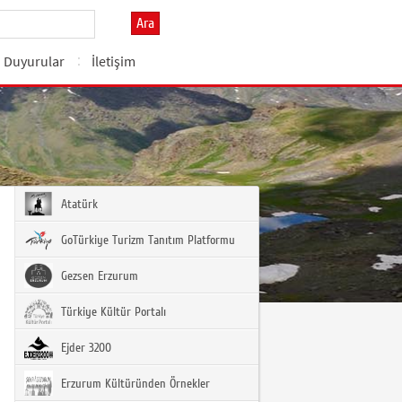
Ara
Duyurular
İletişim
Atatürk
GoTürkiye Turizm Tanıtım Platformu
Gezsen Erzurum
Türkiye Kültür Portalı
Ejder 3200
Erzurum Kültüründen Örnekler