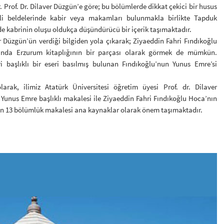
. Prof. Dr. Dilaver Düzgün’e göre; bu bölümlerde dikkat çekici bir husus
tli beldelerinde kabir veya makamları bulunmakla birlikte Tapduk
 kabrinin oluşu oldukça düşündürücü bir içerik taşımaktadır.
r Düzgün’ün verdiği bilgiden yola çıkarak; Ziyaeddin Fahri Fındıkoğlu
lında Erzurum kitaplığının bir parçası olarak görmek de mümkün.
eri başlıklı bir eseri basılmış bulunan Fındıkoğlu’nun Yunus Emre’si
arak, ilimiz Atatürk Üniversitesi öğretim üyesi Prof. dr. Dilaver
Yunus Emre başlıklı makalesi ile Ziyaeddin Fahri Fındıkoğlu Hoca’nın
n 13 bölümlük makalesi ana kaynaklar olarak önem taşımaktadır.