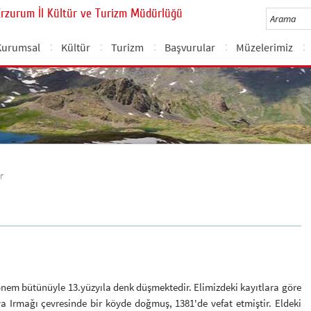
Erzurum İl Kültür ve Turizm Müdürlüğü
Kurumsal
Kültür
Turizm
Başvurular
Müzelerimiz
r
önem bütünüyle 13.yüzyıla denk düşmektedir. Elimizdeki kayıtlara göre
a Irmağı çevresinde bir köyde doğmuş, 1381'de vefat etmiştir. Eldeki