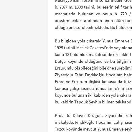
Nushiyye isimli eserinin sonlarındaki -Söze
h. 707/ m. 1308 tarihi, bu eserin telif ta
mecmuada bulunan ve onun h. 720 / m.
araştırmacılar tarafından onun ölüm tar
olduğu öne sürülebilmektedir. Bu halde onu
Bu bilgiden yola çıkarak; Yunus Emre ve 
1925 tarihli Meslek Gazetesi’nde yayınlan
konu 13 bölümlük makalesinde özellikle T
Dutçu köyünde olduğunu ve bu bilginin t
Erzurumlu olabileceğini bile öne sürebilmiş
Ziyaeddin Fahri Fındıkoğlu Hoca’nın bahs
Emre ve Erzurum ilişkisi konusunda titi
konusu çalışmasında Yunus Emre’nin Erzu
köyünde bulunan iki kabirden yola çıkarak
bu kabirin Tapduk Şeyhin bilinen tek kabri
Prof. Dr. Dilaver Düzgün, Ziyaeddin Fah
makalede, Fındıkoğlu Hoca’nın çalışması
Tuzcu köyünde mevcut Yunus Emre ve şeyh