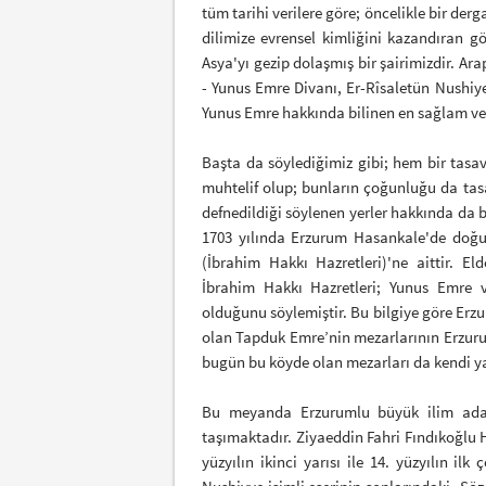
tüm tarihi verilere göre; öncelikle bir derg
dilimize evrensel kimliğini kazandıran gö
Asya'yı gezip dolaşmış bir şairimizdir. Ar
- Yunus Emre Divanı, Er-Rîsaletün Nushiye 
Yunus Emre hakkında bilinen en sağlam ve
Başta da söylediğimiz gibi; hem bir tasa
muhtelif olup; bunların çoğunluğu da tasa
defnedildiği söylenen yerler hakkında da bi
1703 yılında Erzurum Hasankale'de doğup
(İbrahim Hakkı Hazretleri)'ne aittir. El
İbrahim Hakkı Hazretleri; Yunus Emre 
olduğunu söylemiştir. Bu bilgiye göre Erz
olan Tapduk Emre’nin mezarlarının Erzur
bugün bu köyde olan mezarları da kendi ya
Bu meyanda Erzurumlu büyük ilim adam
taşımaktadır. Ziyaeddin Fahri Fındıkoğlu H
yüzyılın ikinci yarısı ile 14. yüzyılın i