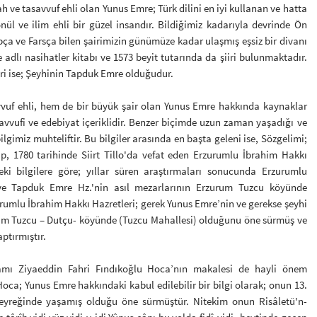
ah ve tasavvuf ehli olan Yunus Emre; Türk dilini en iyi kullanan ve hatta
nül ve ilim ehli bir güzel insandır. Bildiğimiz kadarıyla devrinde Ön
apça ve Farsça bilen şairimizin günümüze kadar ulaşmış eşsiz bir divanı
adlı nasihatler kitabı ve 1573 beyit tutarında da şiiri bulunmaktadır.
ri ise; Şeyhinin Tapduk Emre olduğudur.
vvuf ehli, hem de bir büyük şair olan Yunus Emre hakkında kaynaklar
vvufi ve edebiyat içeriklidir. Benzer biçimde uzun zaman yaşadığı ve
lgimiz muhteliftir. Bu bilgiler arasında en başta geleni ise, Sözgelimi;
, 1780 tarihinde Siirt Tillo'da vefat eden Erzurumlu İbrahim Hakkı
deki bilgilere göre; yıllar süren araştırmaları sonucunda Erzurumlu
ve Tapduk Emre Hz.'nin asıl mezarlarının Erzurum Tuzcu köyünde
urumlu İbrahim Hakkı Hazretleri; gerek Yunus Emre’nin ve gerekse şeyhi
um Tuzcu – Dutçu- köyünde (Tuzcu Mahallesi) olduğunu öne sürmüş ve
ptırmıştır.
ı Ziyaeddin Fahri Fındıkoğlu Hoca’nın makalesi de hayli önem
oca; Yunus Emre hakkındaki kabul edilebilir bir bilgi olarak; onun 13.
lk çeyreğinde yaşamış olduğu öne sürmüştür. Nitekim onun Risâletü'n-