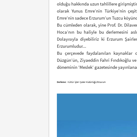
olduğu hakkında uzun tahlillere girişmiştir
olarak Yunus Emre’nin Türkiye’nin çeşi
Emre’nin sadece Erzurum’un Tuzcu köyünde
Bu cümleden olarak, yine Prof. Dr. Dilave
Hoca’nın bu haliyle bu derlemesini as
Dolayısıyla diyebiliriz ki Erzurum Şairl
Erzurumludur...
Bu çerçevede faydalanılan kaynaklar ol
Düzgün’ün, Ziyaeddin Fahri Fındıkoğlu ve 
döneminin ‘Meslek’ gazetesinde yayınlana
Derleme:
Kültür İşleri Şube Müdürlüğü/Erzurum